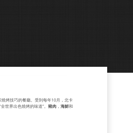
州引入正宗燒烤技巧的餐廳。受到每年10月，北卡
“全世界出色燒烤的味道”。
豬肉
，
海鮮
和