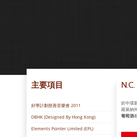
好學計劃
捷旅假期有限
公司
LUSH FRESH
HANDMADE
COSMETICS
N.C. GRILL
RESTAURANT
& BAR
NEST
BEAUTY
主要項目
N.C.
護鯊行動
保護遺棄動物
協會(SAA)
於中環新
好學計劃慈善音樂會 2011
羅萊納
葡萄酒
都
DBHK (Designed By Hong Kong)
Elements Pointer Limited (EPL)