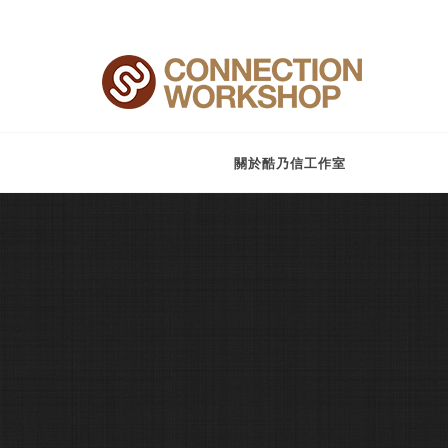
藝
主要項目
聯
人
絡
好學計劃慈善
管
我
音樂會 2011
理
們
關於酷乃信工作室
DBHK
(DESIGNED
BY HONG
KONG)
ELEMENTS
POINTER
LIMITED
(EPL)
安永企業家年
度中國 企業家
榮譽大獎
福特世界名模
2009年馬來西
亞